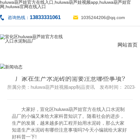
huluwa葫芦娃官方在线入口,huluwa葫芦娃视频app,huluwa葫芦娃官
网,huluwa官网在线入口
13833331061
咨询热线：
1035244206@qq.com
网站首页
厂家在生产水泥砖的需要注意哪些事项?
所属分类：huluwa葫芦娃视频app制品资讯 发布时间： 2023-1
大家好，宣化区huluwa葫芦娃官方在线入口水泥制
品厂的小编又来给大家科普知识了。随着社会的进步，
生产的发展，越来越多的工程开始用水泥砖，那么大家
知道生产水泥砖有哪些注意事项吗?今天小编就给大家好
好科普一下!